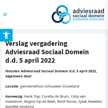
Ga
Post
Main
naar
navigation
de
Menu
inhoud
Toolbar openen
Verslag vergadering
Adviesraad Sociaal Domein
d.d. 5 april 2022
Notulen Adviesraad Sociaal Domein d.d. 5 april 2022,
algemeen deel
Locatie
: gemeentehuis Schouwen-Duiveland
Aanwezig
: Henk Top, Coretta de Bruin, Coby van
Haasteren, Regina Op de Beek, René Roose, Sjaak Kweekel,
Jeanette Jongsma