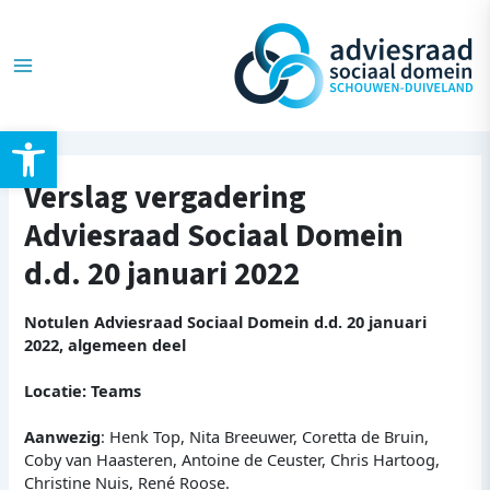
Ga
Post
Main
naar
navigation
de
Menu
inhoud
Toolbar openen
Verslag vergadering
Adviesraad Sociaal Domein
d.d. 20 januari 2022
Notulen Adviesraad Sociaal Domein d.d. 20 januari
2022, algemeen deel
Locatie: Teams
Aanwezig
: Henk Top, Nita Breeuwer, Coretta de Bruin,
Coby van Haasteren, Antoine de Ceuster, Chris Hartoog,
Christine Nuis, René Roose.