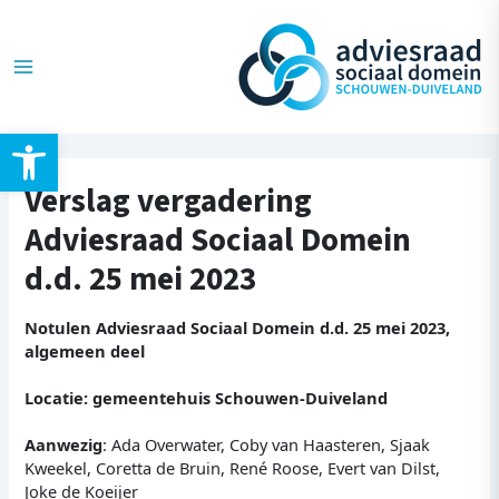
Ga
Post
Main
naar
navigation
de
Menu
inhoud
Toolbar openen
Verslag vergadering
Adviesraad Sociaal Domein
d.d. 25 mei 2023
Notulen Adviesraad Sociaal Domein d.d. 25 mei 2023,
algemeen deel
Locatie: gemeentehuis Schouwen-Duiveland
Aanwezig
: Ada Overwater, Coby van Haasteren, Sjaak
Kweekel, Coretta de Bruin, René Roose, Evert van Dilst,
Joke de Koeijer