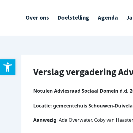
Ga
Post
naar
navigation
Over ons
Doelstelling
Agenda
Ja
de
inhoud
Toolbar openen
Verslag vergadering Adv
Notulen Adviesraad Sociaal Domein d.d. 20
Locatie: gemeentehuis Schouwen-Duivel
Aanwezig
: Ada Overwater, Coby van Haastere