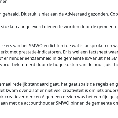
omen
n gehaald. Dit stuk is niet aan de Adviesraad gezonden. Cob
rt stukken aangeleverd dienen te worden door de gemeente
rkers van het SMWO en lichten toe wat is besproken en w
t met prestatie-indicatoren. Er is wel een factsheet waar
d of er minder eenzaamheid in de gemeente is?Vanuit het 
t wordt belemmerd door de hoge kosten van de huur. Juist h
emaal redelijk standaard gaat, het gaat zoals de regels e
kwam over alsof er niet veel creativiteit is om iets ander
 creatiever denken.Algemeen gezien was het een fijn gespr
 gaan met de accounthouder SMWO binnen de gemeente om