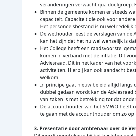
veranderingen verwacht qua doelgroep. He
Binnen de gemeente komen er steeds wat op
capaciteit. Capaciteit die ook voor and
Het personeelsbestand is nu wel redelijk 
De wethouder leest de verslagen van de A
kan het zijn dat het nu wel wenselijk is d
Het College heeft een raadsvoorstel ge
komen in verband met de inflatie. Dit voor
Adviesraad. Dit in het kader van het vo
activiteiten. Hierbij kan ook aandacht be
welkom.
In principe gaat nieuw beleid altijd langs
dubbel gedaan wordt kan de Adviesraad b
van zaken is met betrekking tot dat onde
De accounthouder van het SMWO heeft op
te gaan met de accounthouder om zo op d
3. Presentatie door ambtenaar over de Ve
Dit wordt genotuleerd bij het besloten deel.