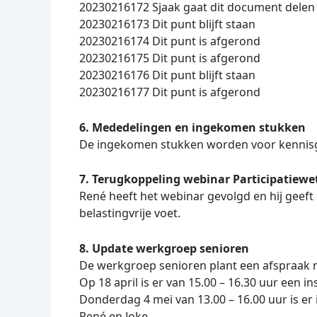
20230216172 Sjaak gaat dit document delen
20230216173 Dit punt blijft staan
20230216174 Dit punt is afgerond
20230216175 Dit punt is afgerond
20230216176 Dit punt blijft staan
20230216177 Dit punt is afgerond
6. Mededelingen en ingekomen stukken
De ingekomen stukken worden voor kenni
7. Terugkoppeling webinar Participatiew
René heeft het webinar gevolgd en hij geef
belastingvrije voet.
8. Update werkgroep senioren
De werkgroep senioren plant een afspraak 
Op 18 april is er van 15.00 – 16.30 uur een in
Donderdag 4 mei van 13.00 – 16.00 uur is e
René en Joke.