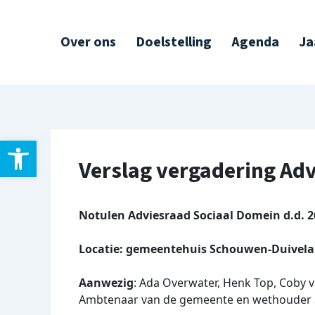
Ga
Post
naar
navigation
Over ons
Doelstelling
Agenda
Ja
de
inhoud
Toolbar openen
Verslag vergadering Ad
Notulen Adviesraad Sociaal Domein d.d. 2
Locatie: gemeentehuis Schouwen-Duivel
Aanwezig
: Ada Overwater, Henk Top, Coby v
Ambtenaar van de gemeente en wethouder 