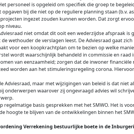
t personeel is opgeleid om specifiek die groep te begelei
gaven bij die niet op de reguliere planning staan (b.v. asi
ere projecten ingezet zouden kunnen worden. Dat zorgt erv
op niveau.
dviesraad niet omdat dit ooit een wederzijdse afspraak is 
at de wethouder de verslagen leest. De Adviesraad gaat zich
maakt voor een koopkrachtplan om te bezien op welke man
stel wordt waarschijnlijk behandeld in commissie en raad in
orkomen van eenzaamheid; zorgen dat de inwoner financiël
steed worden aan het stimuleringsregeling corona. Hiervoor 
 de Adviesraad, maar met wijzigingen van beleid is dat niet
ij onderwerpen waarover zij ongevraagd advies wil schrijv
rwerp.
 regelmatige basis gesprekken met het SMWO. Het is voor
e hoogte te blijven van de ontwikkelingen binnen het SM
rordening Verrekening bestuurlijke boete in de Inburger