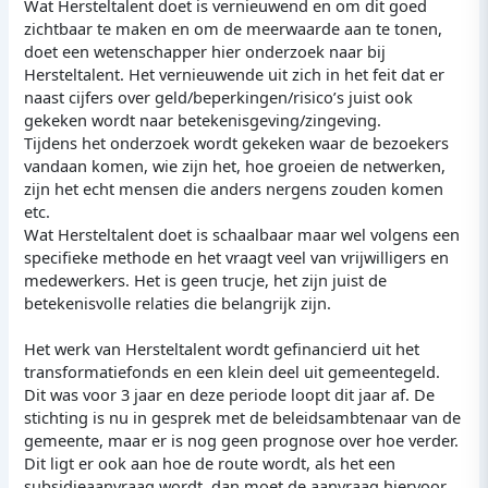
Wat Hersteltalent doet is vernieuwend en om dit goed
zichtbaar te maken en om de meerwaarde aan te tonen,
doet een wetenschapper hier onderzoek naar bij
Hersteltalent. Het vernieuwende uit zich in het feit dat er
naast cijfers over geld/beperkingen/risico’s juist ook
gekeken wordt naar betekenisgeving/zingeving.
Tijdens het onderzoek wordt gekeken waar de bezoekers
vandaan komen, wie zijn het, hoe groeien de netwerken,
zijn het echt mensen die anders nergens zouden komen
etc.
Wat Hersteltalent doet is schaalbaar maar wel volgens een
specifieke methode en het vraagt veel van vrijwilligers en
medewerkers. Het is geen trucje, het zijn juist de
betekenisvolle relaties die belangrijk zijn.
Het werk van Hersteltalent wordt gefinancierd uit het
transformatiefonds en een klein deel uit gemeentegeld.
Dit was voor 3 jaar en deze periode loopt dit jaar af. De
stichting is nu in gesprek met de beleidsambtenaar van de
gemeente, maar er is nog geen prognose over hoe verder.
Dit ligt er ook aan hoe de route wordt, als het een
subsidieaanvraag wordt, dan moet de aanvraag hiervoor