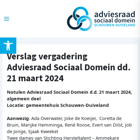
Ga
Post
Main
naar
navigation
de
Menu
inhoud
Toolbar openen
Verslag vergadering
Adviesraad Sociaal Domein dd.
21 maart 2024
Notulen Adviesraad Sociaal Domein d.d. 21 maart 2024,
algemeen deel
Locatie: gemeentehuis Schouwen-Duiveland
Aanwezig
: Ada Overwater, Joke de Koeijer, Coretta de
Bruin, Marijke Hemminga, René Roose, Evert van Dilst, Job
de Jonge, Sjaak Kweekel
Twee dames van Stichting Hersteltalent – Ammekare