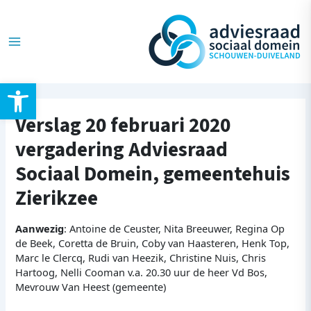
Ga
Post
Main
naar
navigation
de
Menu
inhoud
Toolbar openen
Verslag 20 februari 2020
vergadering Adviesraad
Sociaal Domein, gemeentehuis
Zierikzee
Aanwezig
: Antoine de Ceuster, Nita Breeuwer, Regina Op
de Beek, Coretta de Bruin, Coby van Haasteren, Henk Top,
Marc le Clercq, Rudi van Heezik, Christine Nuis, Chris
Hartoog, Nelli Cooman v.a. 20.30 uur de heer Vd Bos,
Mevrouw Van Heest (gemeente)