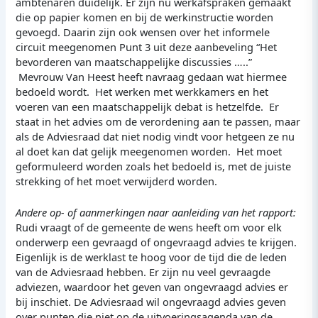
ambtenaren duidelijk. Er zijn nu werkafspraken gemaakt
die op papier komen en bij de werkinstructie worden
gevoegd. Daarin zijn ook wensen over het informele
circuit meegenomen Punt 3 uit deze aanbeveling “Het
bevorderen van maatschappelijke discussies …..”
Mevrouw Van Heest heeft navraag gedaan wat hiermee
bedoeld wordt. Het werken met werkkamers en het
voeren van een maatschappelijk debat is hetzelfde. Er
staat in het advies om de verordening aan te passen, maar
als de Adviesraad dat niet nodig vindt voor hetgeen ze nu
al doet kan dat gelijk meegenomen worden. Het moet
geformuleerd worden zoals het bedoeld is, met de juiste
strekking of het moet verwijderd worden.
Andere op- of aanmerkingen naar aanleiding van het rapport:
Rudi vraagt of de gemeente de wens heeft om voor elk
onderwerp een gevraagd of ongevraagd advies te krijgen.
Eigenlijk is de werklast te hoog voor de tijd die de leden
van de Adviesraad hebben. Er zijn nu veel gevraagde
adviezen, waardoor het geven van ongevraagd advies er
bij inschiet. De Adviesraad wil ongevraagd advies geven
over punten die niet op de uitvoeringsagenda van de