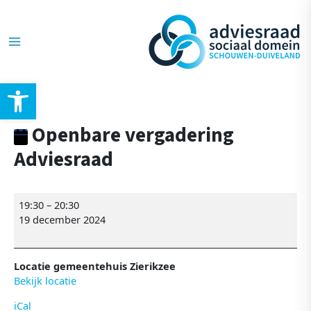
Ga
Openbare
Post
Main
naar
vergadering
navigation
de
Adviesraad
Menu
inhoud
Toolbar openen
Openbare vergadering
Adviesraad
19:30
–
20:30
19 december 2024
Locatie gemeentehuis Zierikzee
Bekijk locatie
iCal