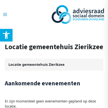
Ga
Post
Main
naar
navigation
de
Menu
inhoud
Toolbar openen
Locatie gemeentehuis Zierikzee
Locatie gemeentehuis Zierikzee
Aankomende evenementen
Er zijn momenteel geen evenementen gepland op deze
locatie.