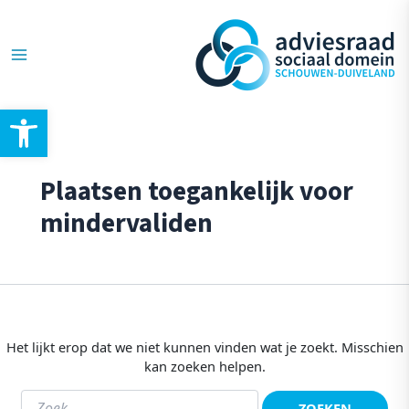
Ga
Zoek
Main
naar:
naar
de
Menu
inhoud
Toolbar openen
Plaatsen toegankelijk voor
mindervaliden
Het lijkt erop dat we niet kunnen vinden wat je zoekt. Misschien
kan zoeken helpen.