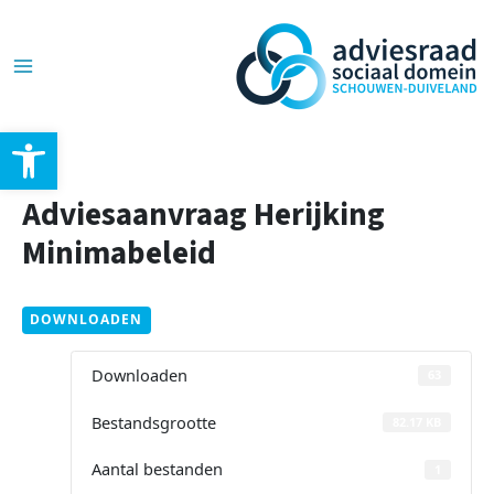
Ga
Post
Main
naar
navigation
de
Menu
inhoud
Toolbar openen
Adviesaanvraag Herijking
Minimabeleid
DOWNLOADEN
Downloaden
63
Bestandsgrootte
82.17 KB
Aantal bestanden
1