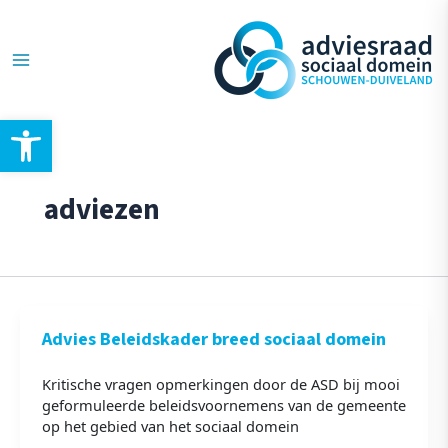
Ga
Bericht
Main
naar
paginering
de
Menu
inhoud
Toolbar openen
adviezen
Advies Beleidskader breed sociaal domein
Kritische vragen opmerkingen door de ASD bij mooi
geformuleerde beleidsvoornemens van de gemeente
op het gebied van het sociaal domein